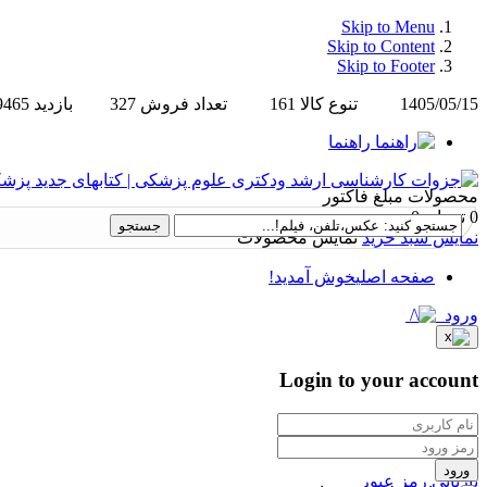
Skip to Menu
Skip to Content
Skip to Footer
1405/05/15
تنوع کالا
161
تعداد فروش
327
بازدید
9465
راهنما
محصولات
مبلغ فاکتور
0 تومان
0
نمایش سبد خرید
نمایش محصولات
صفحه اصلی
خوش آمدید!
ورود
Login to your account
ورود
بازیابی رمز عبور